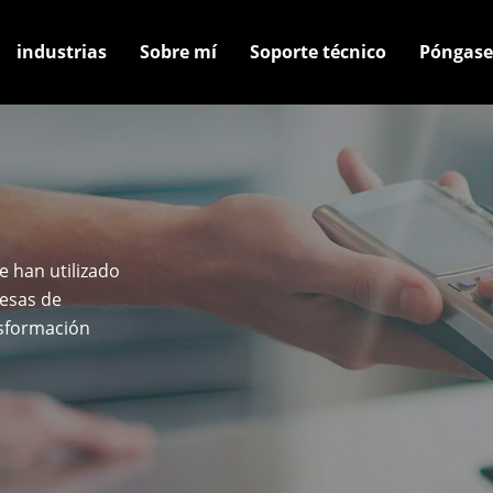
industrias
Sobre mí
Soporte técnico
Póngase
 han utilizado
resas de
nsformación