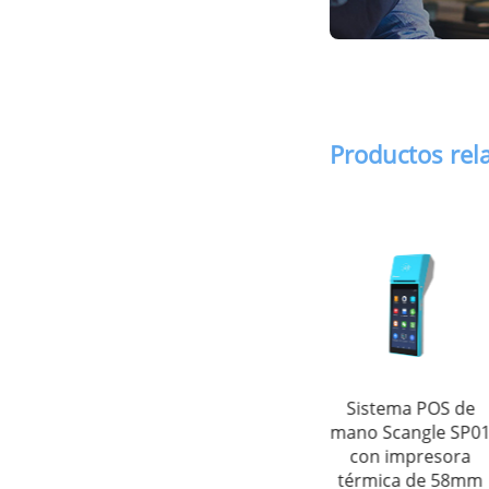
Productos rel
a de caja
Scangle TS200
Sistema POS de
PDAs M
stradora
Electronic weight
mano Scangle SP01
de 4.3
le TS-100
scale (en inglés)
con impresora
con 
térmica de 58mm