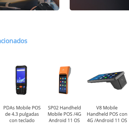
acionados
obile POS
SP02 Handheld
V8 Mobile
Scan
 pulgadas
Mobile POS /4G
Handheld POS con
pulgadas
teclado
Android 11 OS
4G /Android 11 OS
POS aut
de p