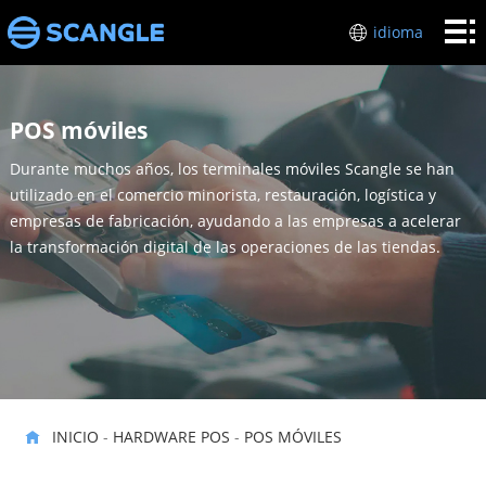
Inicio
idioma
HARDWARE
POS
industrias
POS móviles
Durante muchos años, los terminales móviles Scangle se han
Sobre
utilizado en el comercio minorista, restauración, logística y
mí
empresas de fabricación, ayudando a las empresas a acelerar
Soporte
la transformación digital de las operaciones de las tiendas.
técnico
Póngase
en
contacto
con
INICIO
-
HARDWARE POS
-
POS MÓVILES
nosotros