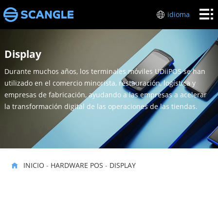
Inicio
idioma
HARDWARE
Display
POS
industrias
Durante muchos años, los terminales móviles UDiiPOS se han
Sobre
utilizado en el comercio minorista, restauración, logística y
empresas de fabricación, ayudando a las empresas a acelerar
mí
Soporte
la transformación digital de las operaciones de las tiendas.
técnico
Póngase
en
INICIO
-
HARDWARE POS
-
DISPLAY
contacto
con
nosotros