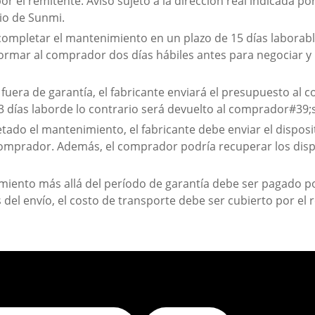
or el remitente. Aviso sujeto a la dirección real indicada po
cio de Sunmi.
completar el mantenimiento en un plazo de 15 días laborables
ormar al comprador dos días hábiles antes para negociar y 
fuera de garantía, el fabricante enviará el presupuesto al
3 días laborde lo contrario será devuelto al comprador#39;s
do el mantenimiento, el fabricante debe enviar el dispositi
mprador. Además, el comprador podría recuperar los dispo
miento más allá del período de garantía debe ser pagado p
s del envío, el costo de transporte debe ser cubierto por el 