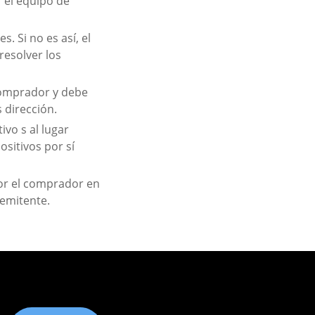
r el equipo de
. Si no es así, el
resolver los
 comprador y debe
 dirección.
vo s al lugar
sitivos por sí
or el comprador en
remitente.