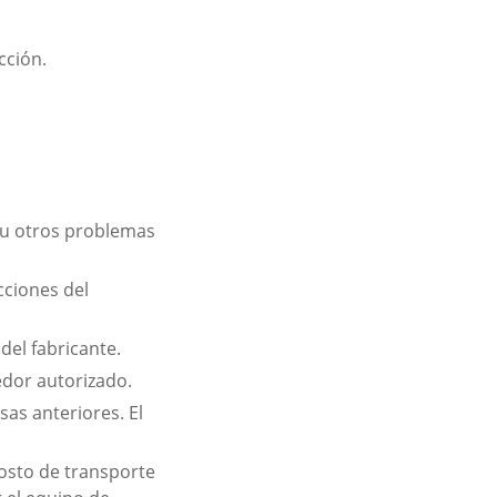
cción.
l u otros problemas
cciones del
del fabricante.
edor autorizado.
as anteriores. El
costo de transporte