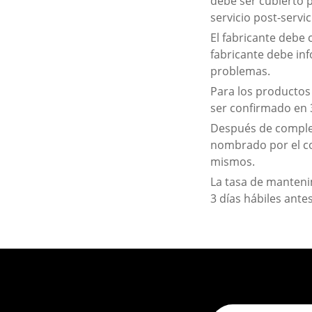
debe ser cubierto p
servicio post-servi
El fabricante debe 
fabricante debe inf
problemas.
Para los productos 
ser confirmado en 
Después de completa
nombrado por el co
mismos.
La tasa de manteni
3 días hábiles ante