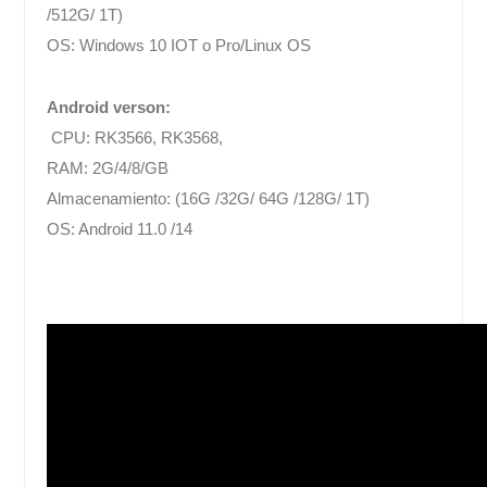
/512G/ 1T)
OS:
Windows 10 IOT o Pro/Linux OS
Android verson:
CPU: RK3566, RK3568,
RAM: 2G/4/8/GB
Almacenamiento: (16G /32G/ 64G /128G/ 1T)
OS: Android 11.0 /14