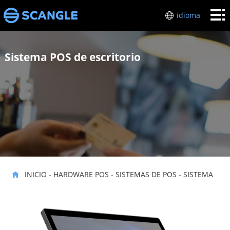
Inicio
idioma
HARDWARE
Sistema POS de escritorio
POS
industrias
Sobre
mí
Soporte
técnico
Póngase
en
INICIO
-
HARDWARE POS
-
SISTEMAS DE POS
-
SISTEMA
contacto
con
POS DE ESCRITORIO
nosotros