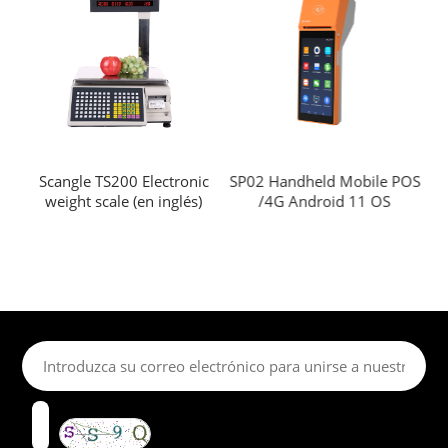
uch
Scangle TS200 Electronic
SP02 Handheld Mobile POS
S
weight scale (en inglés)
/4G Android 11 OS
on
ca