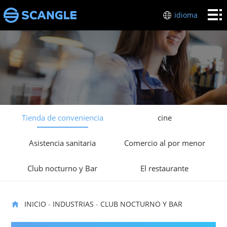
Inicio
idioma
HARDWARE
POS
industrias
Sobre
mí
Soporte
Tienda de conveniencia
cine
técnico
Póngase
Asistencia sanitaria
Comercio al por menor
en
Club nocturno y Bar
El restaurante
contacto
con
INICIO
-
INDUSTRIAS
-
CLUB NOCTURNO Y BAR
nosotros