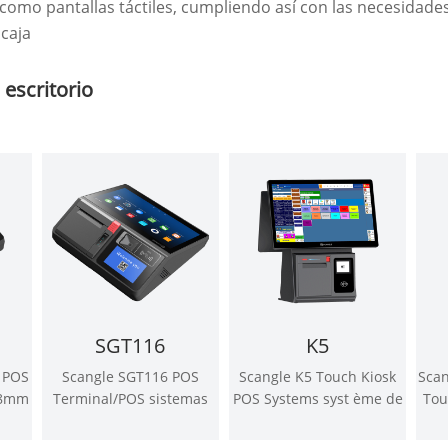
 como pantallas táctiles, cumpliendo así con las necesidades
 caja
escritorio
SGT116
K5
e POS
Scangle SGT116 POS
Scangle K5 Touch Kiosk
Sca
58mm
Terminal/POS sistemas
POS Systems syst ème de
Tou
l
Kassensystem con 80mm
Point de vente con 80mm
im
dows
de soporte automático de
Thermal Printer/2D