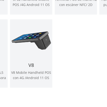
n
POS /4G Android 11 OS
con escáner NFC/ 2D
pu
 de
V8
,5
V8 Mobile Handheld POS
sora
con 4G /Android 11 OS
m