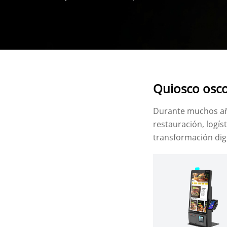
digital de las operaciones de las tiendas.
Quiosco osc
Durante muchos año
restauración, logís
transformación digi