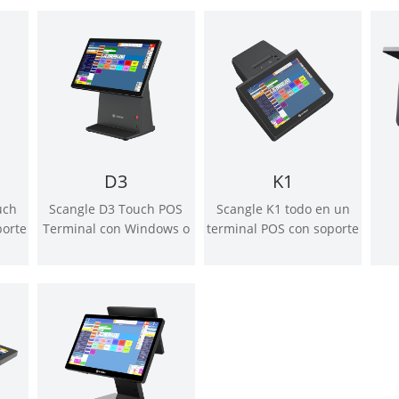
lés)
impresora térmica
Barcode scanner
Windows o Android OS
D3
K1
uch
Scangle D3 Touch POS
Scangle K1 todo en un
porte
Terminal con Windows o
terminal POS con soporte
ada
Android OS
de impresora térmica de
 OS
58mm para Windows y
Android OS