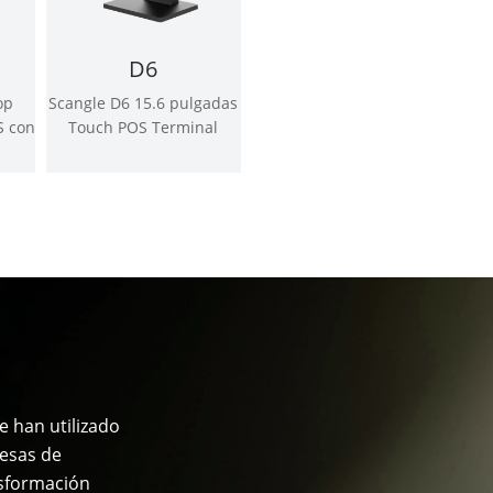
D6
op
Scangle D6 15.6 pulgadas
S con
Touch POS Terminal
 de
compatible con Windows
o Android OS
 han utilizado
resas de
nsformación