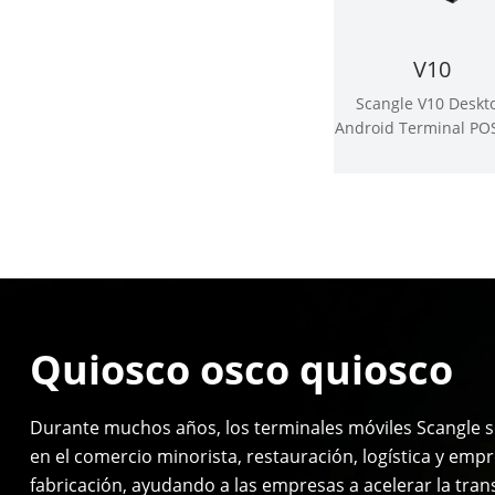
V10
Scangle V10 Deskt
Android Terminal PO
impresora térmica
58mm
Quiosco osco quiosco
Durante muchos años, los terminales móviles Scangle se
en el comercio minorista, restauración, logística y emp
fabricación, ayudando a las empresas a acelerar la tra