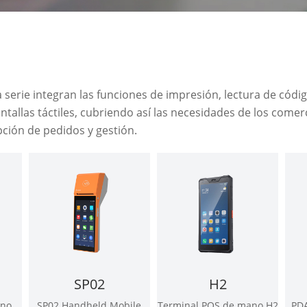
 serie integran las funciones de impresión, lectura de códi
ntallas táctiles, cubriendo así las necesidades de los come
pción de pedidos y gestión.
SP02
H2
ano
SP02 Handheld Mobile
Terminal POS de mano H2
PDA