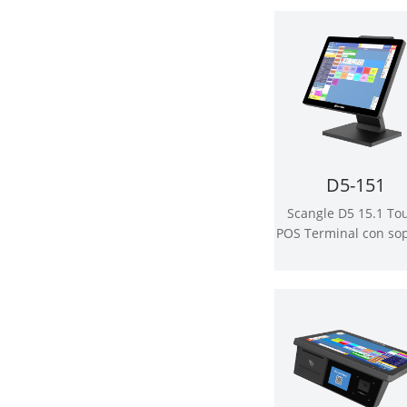
& Android OS (en ing
D5-151
Scangle D5 15.1 To
POS Terminal con so
de pantalla cuadr
Windows o Android