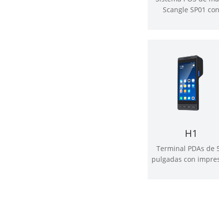
Scangle SP01 co
impresora térmica
58mm
H1
Terminal PDAs de 5
pulgadas con impre
térmica de 58m