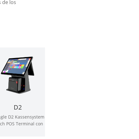
 de los
D2
ngle D2 Kassensystem
ch POS Terminal con
presora térmica de
80mm incorporada