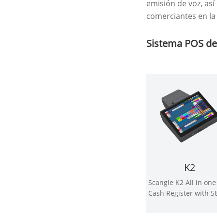
emisión de voz, así
comerciantes en la
Sistema POS de 
K2
Scangle K2 All in on
Cash Register with 
Autocutter therma
Printer support Win