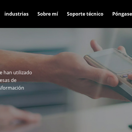
industrias
Sobre mí
Soporte técnico
Póngase
 han utilizado
resas de
nsformación