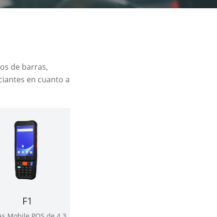
gos de barras,
rciantes en cuanto a
F1
s Mobile POS de 4.3