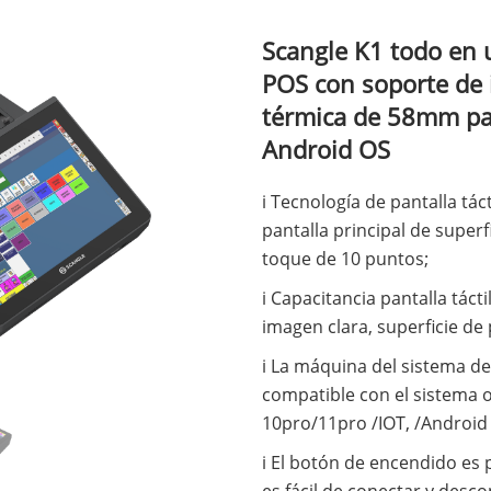
Scangle K1 todo en 
POS con soporte de
térmica de 58mm p
Android OS
i Tecnología de pantalla táct
pantalla principal de superf
toque de 10 puntos;
i Capacitancia pantalla tácti
imagen clara, superficie de 
i La máquina del sistema de 
compatible con el sistema
10pro/11pro /IOT, /Android 
i El botón de encendido es p
es fácil de conectar y desco