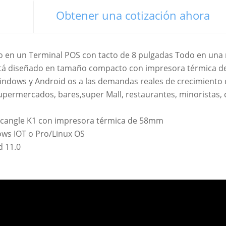
Obtener una cotización ahora
o en un Terminal POS con tacto de 8 pulgadas Todo en una
stá diseñado en tamaño compacto con impresora térmica 
ndows y Android os a las demandas reales de crecimiento 
permercados, bares,super Mall, restaurantes, minoristas, 
Scangle K1 con impresora térmica de 58mm
ows IOT o Pro/Linux OS
11.0