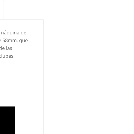
 máquina de
de 58mm, que
de las
clubes.