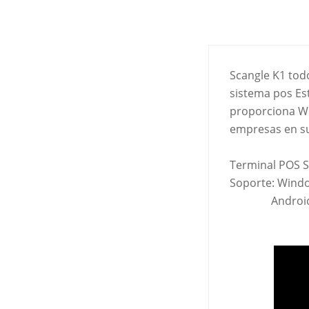
Scangle K1 tod
sistema pos E
proporciona Wi
empresas en su
Terminal POS 
Soporte: Wind
Android 