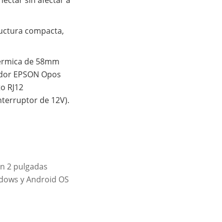
ructura compacta,
térmica de 58mm
lador EPSON Opos
to RJ12
terruptor de 12V).
n 2 pulgadas
dows y Android OS