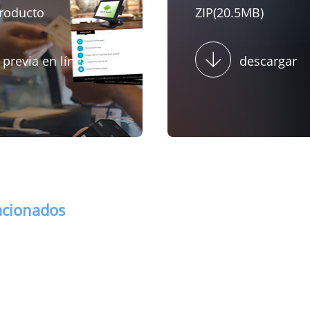
producto
ZIP(20.5MB)
 previa en línea
descargar
acionados