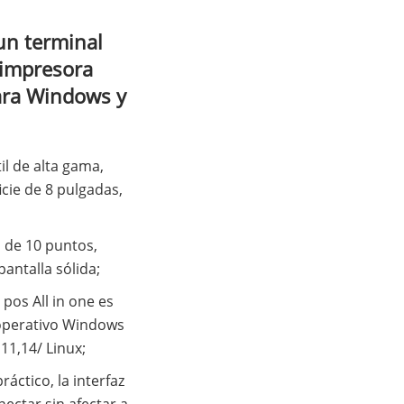
un terminal
 impresora
ara Windows y
il de alta gama,
icie de 8 pulgadas,
l de 10 puntos,
pantalla sólida;
pos All in one es
 operativo Windows
11,14/ Linux;
ráctico, la interfaz
nectar sin afectar a