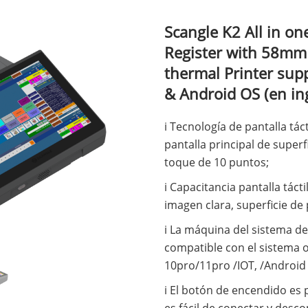
Scangle K2 All in o
Register with 58mm
thermal Printer su
& Android OS (en in
i Tecnología de pantalla táct
pantalla principal de superf
toque de 10 puntos;
i Capacitancia pantalla tácti
imagen clara, superficie de 
i La máquina del sistema de 
compatible con el sistema
10pro/11pro /IOT, /Android 
i El botón de encendido es p
es fácil de conectar y desco