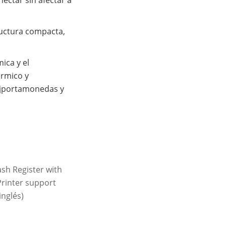
ructura compacta,
mica y el
rmico y
ajportamonedas y
ash Register with
rinter support
nglés)