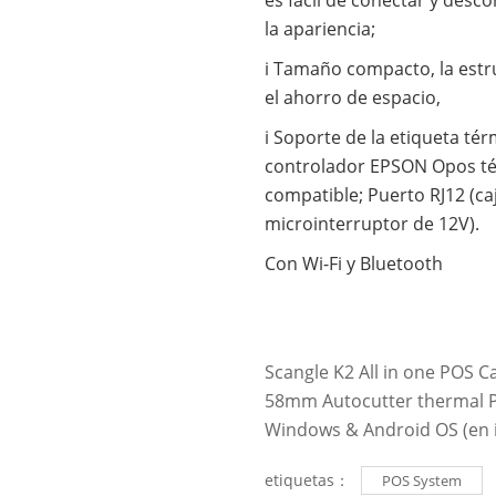
la apariencia;
i Tamaño compacto, la est
el ahorro de espacio,
i Soporte de la etiqueta tér
controlador EPSON Opos té
compatible; Puerto RJ12 (c
microinterruptor de 12V).
Con Wi-Fi y Bluetooth
Scangle K2 All in one POS C
58mm Autocutter thermal P
Windows & Android OS (en i
etiquetas：
POS System