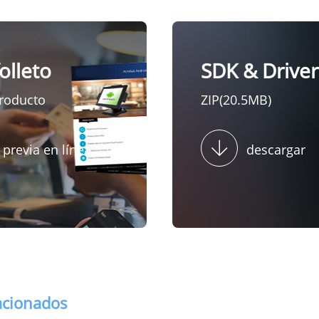
folleto
SDK & Driver
producto
ZIP(20.5MB)
 previa en línea
descargar
acionados