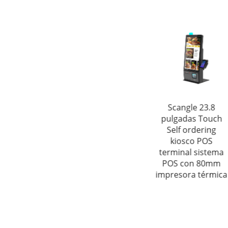
Scangle 27
Escala de caja
Scangle 23.8
pulgadas terminal
registradora
pulgadas Touch
POS autoservicio
Scangle TS-100
Self ordering
de pedidos
kiosco POS
terminal sistema
POS con 80mm
impresora térmica