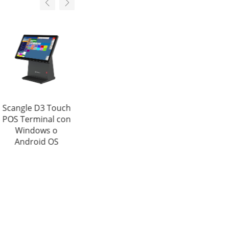
Scangle D3 Touch
Impresora térmica
Scangle K5 Touch
POS Terminal con
de recepción POS
Kiosk POS Systems
Windows o
80MM
syst ème de Point
Android OS
de vente con
80mm Thermal
Printer/2D Barcode
scanner