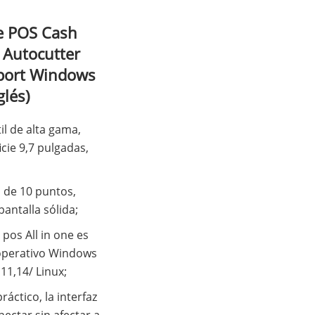
ne POS Cash
 Autocutter
pport Windows
glés)
il de alta gama,
icie 9,7 pulgadas,
l de 10 puntos,
pantalla sólida;
pos All in one es
 operativo Windows
11,14/ Linux;
ráctico, la interfaz
nectar sin afectar a