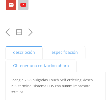
Correo
YouTube
electrónico
YouTube
YouTube
YouTube
descripción
especificación
YouTube
Obtener una cotización ahora
YouTube
YouTube
Scangle 23.8 pulgadas Touch Self ordering kiosco
POS terminal sistema POS con 80mm impresora
YouTube
térmica
YouTube
YouTube