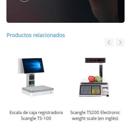
Productos relacionados
Escala de caja registradora
Scangle TS200 Electronic
S
o de
Scangle TS-100
weight scale (en inglés)
im