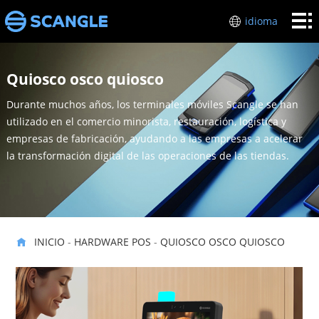
Inicio
idioma
HARDWARE
Quiosco osco quiosco
POS
industrias
Durante muchos años, los terminales móviles Scangle se han
Sobre
utilizado en el comercio minorista, restauración, logística y
empresas de fabricación, ayudando a las empresas a acelerar
mí
Soporte
la transformación digital de las operaciones de las tiendas.
técnico
Póngase
en
INICIO
-
HARDWARE POS
-
QUIOSCO OSCO QUIOSCO
contacto
con
nosotros