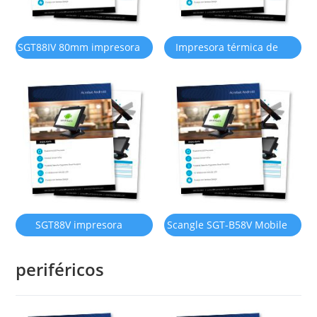
SGT88IV 80mm impresora
Impresora térmica de
térmica de recepción
recepción POS 80MM
SGT88V impresora
Scangle SGT-B58V Mobile
térmica de cocina
Bluetooth Thermal Printer
periféricos
58MM (en inglés)