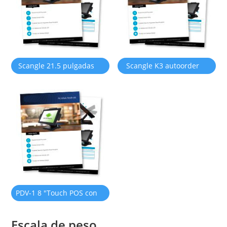
térmica
Scangle 21.5 pulgadas
Scangle K3 autoorder
autoordenkiosco POS
kiosco POS terminal
terminal
PDV-1 8 "Touch POS con
Android 11 OS
Escala de peso