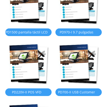
PD1500 pantalla táctil LCD
PD970-I 9.7 pulgadas
de 15"
Monitor de pantalla del
cliente
PD220V-II POS VFD
PD700-II USB Customer
Customer Display (en
Display Monitor