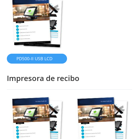
inglés)
PD500-II USB LCD
Customer Display (en
Impresora de recibo
inglés)