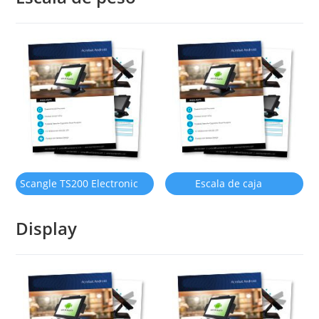
Scangle TS200 Electronic
Escala de caja
weight scale (en inglés)
registradora Scangle TS-
Display
100