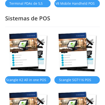
Terminal PDAs de 5,5
V8 Mobile Handheld POS
pulgadas con impresora
con 4G /Android 11 OS
Sistemas de POS
térmica de 58mm
Scangle K2 All in one POS
Scangle SGT116 POS
Cash Register with 58mm
Terminal/POS sistemas
Autocutter thermal
Kassensystem con 80mm
Printer support Windows
de soporte automático de