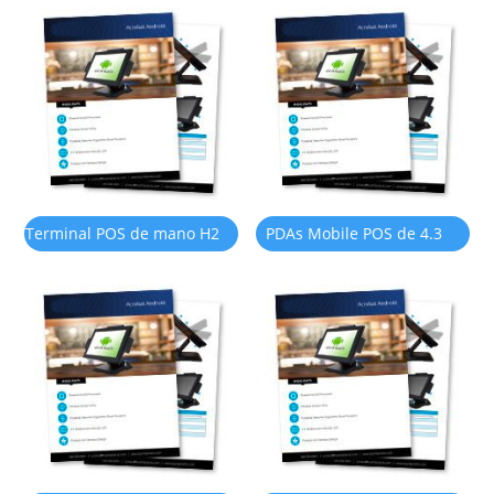
impresora térmica de
58mm
Terminal POS de mano H2
PDAs Mobile POS de 4.3
con escáner NFC/ 2D
pulgadas con teclado