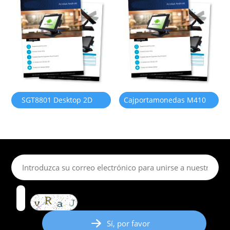
SGT8801 Desktop 2D
Cajportamonedas M410
Barcode Scanner
para el sistema POS