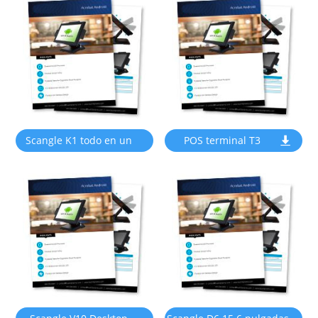
de pantalla cuadrada
Android OS
Windows o Android OS
Scangle K1 todo en un
POS terminal T3
terminal POS con soporte
de impresora térmica de
58mm para Windows y
Android OS