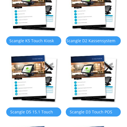
& Android OS (en inglés)
impresora térmica
Windows o Android OS
Scangle K5 Touch Kiosk
Scangle D2 Kassensystem
POS Systems syst ème de
Touch POS Terminal con
Point de vente con 80mm
impresora térmica de
Thermal Printer/2D
80mm incorporada
Barcode scanner
Scangle D5 15.1 Touch
Scangle D3 Touch POS
POS Terminal con soporte
Terminal con Windows o