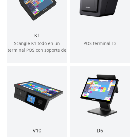
K1
Scangle K1 todo en un
POS terminal T3
terminal POS con soporte de
impresora térmica de 58mm
para Windows y Android OS
V10
D6