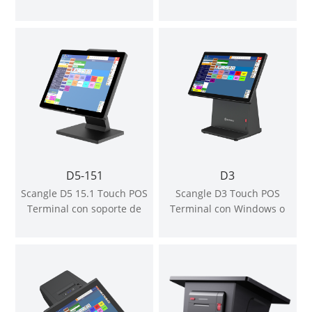
de vente con 80mm Thermal
impresora térmica de 80mm
Printer/2D Barcode scanner
incorporada
D5-151
D3
Scangle D5 15.1 Touch POS
Scangle D3 Touch POS
Terminal con soporte de
Terminal con Windows o
pantalla cuadrada Windows
Android OS
o Android OS