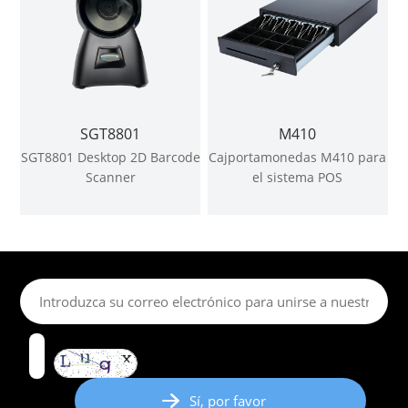
SGT8801
M410
SGT8801 Desktop 2D Barcode
Cajportamonedas M410 para
Scanner
el sistema POS