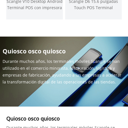
Scangle V10 Desktop Android
Scangle D6 15.6 pulgadas
Terminal POS con impresora
Touch POS Terminal
térmica de 58mm
compatible con Windows o
Android OS
Quiosco osco quiosco
Durante muchos años, los terminales móviles Scangle se han
utilizado en el comercio minorista, restauración, logística y
empresas de fabricación, ayudando a las empresas a acelerar
la transformación digital de las operaciones de las tiendas.
Quiosco osco quiosco
Durante muchos años, los terminales móviles Scangle se