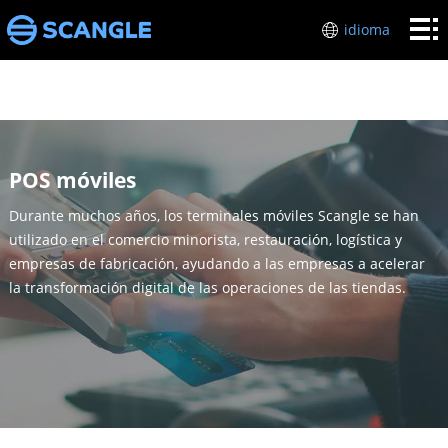
Inicio
idioma
HARDWARE
POS
industrias
Sobre
POS móviles
mí
Soporte
Durante muchos años, los terminales móviles Scangle se han
utilizado en el comercio minorista, restauración, logística y
técnico
Póngase
empresas de fabricación, ayudando a las empresas a acelerar
la transformación digital de las operaciones de las tiendas.
en
contacto
con
nosotros