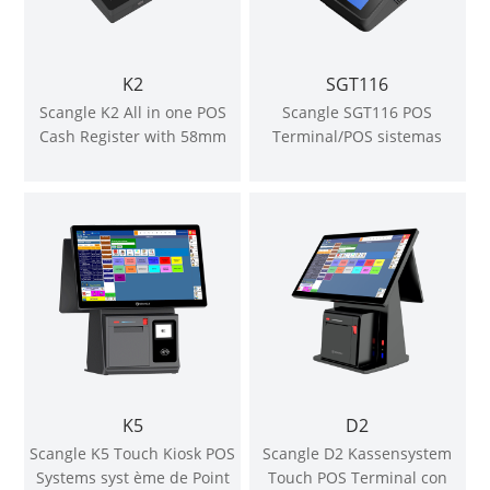
K2
SGT116
Scangle K2 All in one POS
Scangle SGT116 POS
Cash Register with 58mm
Terminal/POS sistemas
Autocutter thermal Printer
Kassensystem con 80mm de
support Windows & Android
soporte automático de
OS (en inglés)
impresora térmica Windows
o Android OS
K5
D2
Scangle K5 Touch Kiosk POS
Scangle D2 Kassensystem
Systems syst ème de Point
Touch POS Terminal con