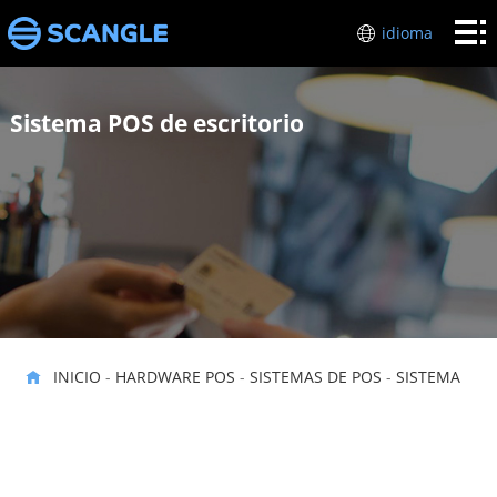
Inicio
idioma
HARDWARE
Sistema POS de escritorio
POS
industrias
Sobre
mí
Soporte
técnico
Póngase
en
INICIO
-
HARDWARE POS
-
SISTEMAS DE POS
-
SISTEMA
contacto
con
POS DE ESCRITORIO
nosotros