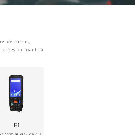
gos de barras,
rciantes en cuanto a
F1
s Mobile POS de 4.3