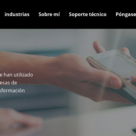
industrias
Sobre mí
Soporte técnico
Póngase
 han utilizado
resas de
nsformación