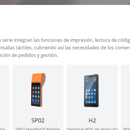
 serie integran las funciones de impresión, lectura de códi
ntallas táctiles, cubriendo así las necesidades de los come
pción de pedidos y gestión.
SP02
H2
ano
SP02 Handheld Mobile
Terminal POS de mano H2
PDA