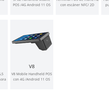
n
POS /4G Android 11 OS
con escáner NFC/ 2D
pu
 de
V8
,5
V8 Mobile Handheld POS
sora
con 4G /Android 11 OS
m