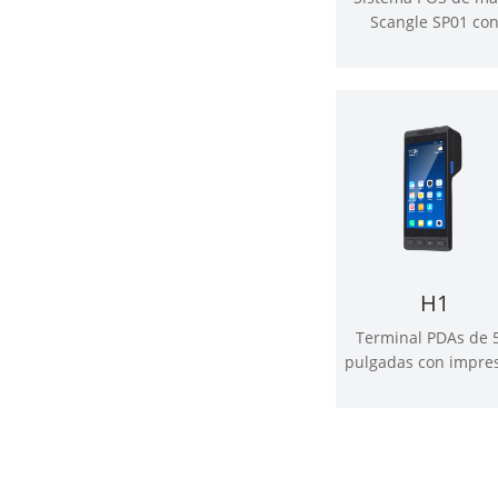
Scangle SP01 co
impresora térmica
58mm
H1
Terminal PDAs de 5
pulgadas con impre
térmica de 58m