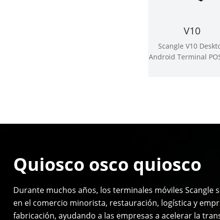
V10
Scangle V10 Deskt
Android Terminal PO
impresora térmica
58mm
Quiosco osco quiosco
Durante muchos años, los terminales móviles Scangle se
en el comercio minorista, restauración, logística y emp
fabricación, ayudando a las empresas a acelerar la tra