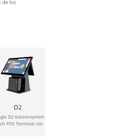
 de los
D2
ngle D2 Kassensystem
ch POS Terminal con
presora térmica de
80mm incorporada