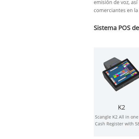
emisión de voz, así
comerciantes en la
Sistema POS de 
K2
Scangle K2 All in on
Cash Register with 
Autocutter therma
Printer support Win