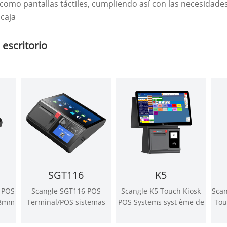
 como pantallas táctiles, cumpliendo así con las necesidades
 caja
escritorio
SGT116
K5
e POS
Scangle SGT116 POS
Scangle K5 Touch Kiosk
Sca
58mm
Terminal/POS sistemas
POS Systems syst ème de
Tou
l
Kassensystem con 80mm
Point de vente con 80mm
im
dows
de soporte automático de
Thermal Printer/2D