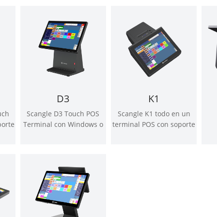
lés)
impresora térmica
Barcode scanner
Windows o Android OS
D3
K1
uch
Scangle D3 Touch POS
Scangle K1 todo en un
porte
Terminal con Windows o
terminal POS con soporte
ada
Android OS
de impresora térmica de
 OS
58mm para Windows y
Android OS