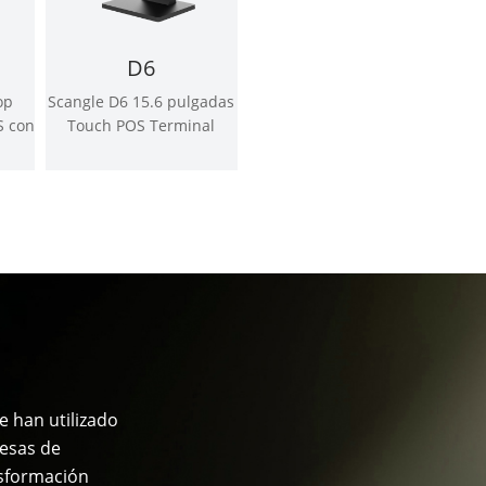
D6
op
Scangle D6 15.6 pulgadas
S con
Touch POS Terminal
 de
compatible con Windows
o Android OS
 han utilizado
resas de
nsformación