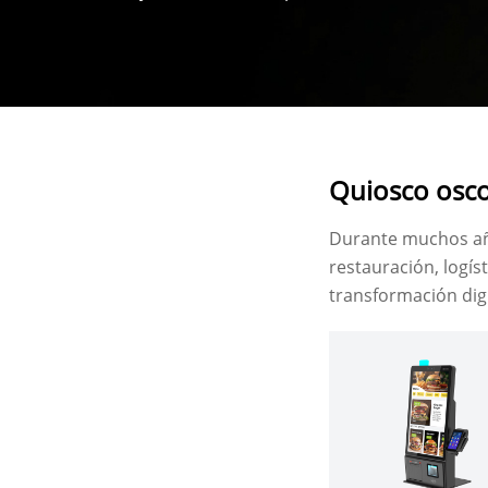
digital de las operaciones de las tiendas.
Quiosco osc
Durante muchos año
restauración, logís
transformación digi