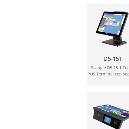
& Android OS (en ing
D5-151
Scangle D5 15.1 To
POS Terminal con so
de pantalla cuadr
Windows o Android